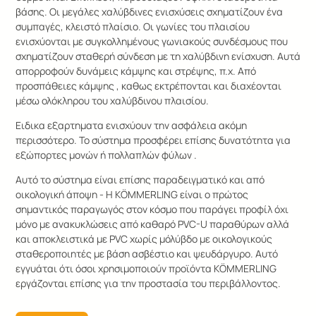
βάσης. Οι μεγάλες χαλύβδινες ενισχύσεις σχηματίζουν ένα
συμπαγές, κλειστό πλαίσιο. Οι γωνίες του πλαισίου
ενισχύονται με συγκολλημένους γωνιακούς συνδέσμους που
σχηματίζουν σταθερή σύνδεση με τη χαλύβδινη ενίσχυση. Αυτά
απορροφούν δυνάμεις κάμψης και στρέψης, π.χ. Από
προσπάθειες κάμψης , καθως εκτρέπονται και διαχέονται
μέσω ολόκληρου του χαλύβδινου πλαισίου.
Ειδικα εξαρτηματα ενισχύουν την ασφάλεια ακόμη
περισσότερο. Το σύ­στη­μα προσφέρει επίσης δυ­να­τό­τη­τα για
εξώπορτες μονών ή πολλαπλών φύλων .
Αυτό το σύ­στη­μα είναι επίσης παραδειγματικό και από
οικολογική άποψη - Η KÖMMERLING είναι ο πρώτος
σημαντικός παραγωγός στον κόσμο που παράγει προφίλ όχι
μόνο με ανακυκλώσεις από καθαρό PVC-U παραθύρων αλλά
και αποκλειστικά με PVC χωρίς μόλύβδο με οικολογικούς
σταθεροποιητές με βάση ασβέστιο και ψευδάργυρο. Αυτό
εγγυάται ότι όσοι χρησιμοποιούν προϊόντα KÖMMERLING
εργάζονται επίσης για την προστασία του πε­ρι­βάλ­λον­τος.