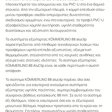
πλεονεκτήματα του αλου­μι­νί­ου και του PVC-U στο ένα δομικό
στοιχείο. Από την εξωτερική πλευρά, η κομψή επένδυση αλου­
μι­νί­ου προσφέρει σχεδόν απεριόριστες δυνατότητες
σχεδιασμού χρωμάτων, ενώ στο εσωτερικό, τα προφίλ PVC-U
εξασφαλίζουν χαμηλή συντήρηση, υψηλή σταθερότητα
διαστάσεων και αξιόπιστη λειτουργικότητα.
Τα συ­στή­μα­τα εξώπορτας KÖMMERLING 88 aluclip
χαρακτηρίζονται από πληθώρα τεχνολογικών λύσεων που
προσφέρουν υψηλό επίπεδο αξιοπιστίας, εξαιρετική
θερμομόνωση, στεγανότητα από τις καιρικές συνθήκες και
εξαιρετικές στατικές ιδιότητες. Το σύ­στη­μα εξώπορτας
KÖMMERLING 88 AluClip είναι σε κάθε περίπτωση η σωστή
απόφαση.
Το σύ­στη­μα KÖMMERLING 88 aluclip παρέχει όλα όσα
χρειάζονται για εσωτερικά ανοιγόμενα συ­στή­μα­τα
εξώπορτας υψηλής ποιότητας, συμπεριλαμβανομένου του
σύγχρονου βάθους κατασκευής 88 mm. Σε αυτό το σύ­στη­μα
έξι θαλάμων, τόσο οι εσωτερικοί όσο και οι εξωτερικοί
μονωτικοί θάλαμοι παρέχουν προστασία απο το κρύο και τη
θερμότητα. Επιπλέον, παρουσιάζουν υψηλή σταθερότητα