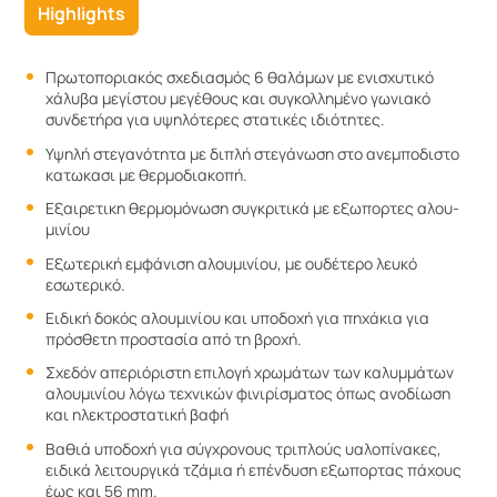
Highlights
Πρωτοποριακός σχεδιασμός 6 θαλάμων με ενισχυτικό
χάλυβα μεγίστου μεγέθους και συγκολλημένο γωνιακό
συνδετήρα για υψηλότερες στατικές ιδιότητες.
Υψηλή στεγανότητα με διπλή στεγάνωση στο ανεμποδιστο
κατωκασι με θερμοδιακοπή.
Eξαιρετικη θερμομόνωση συγκριτικά με εξωπορτες αλου­
μι­νί­ου
Εξωτερική εμφάνιση αλου­μι­νί­ου, με ουδέτερο λευκό
εσωτερικό.
Ειδική δοκός αλου­μι­νί­ου και υποδοχή για πηχάκια για
πρόσθετη προστασία από τη βροχή.
Σχεδόν απεριόριστη επιλογή χρωμάτων των καλυμμάτων
αλου­μι­νί­ου λόγω τεχνικών φινιρίσματος όπως ανοδίωση
και ηλεκτροστατική βαφή
Βαθιά υποδοχή για σύγχρονους τριπλούς υαλοπίνακες,
ειδικά λειτουργικά τζάμια ή επένδυση εξωπορτας πάχους
έως και 56 mm.