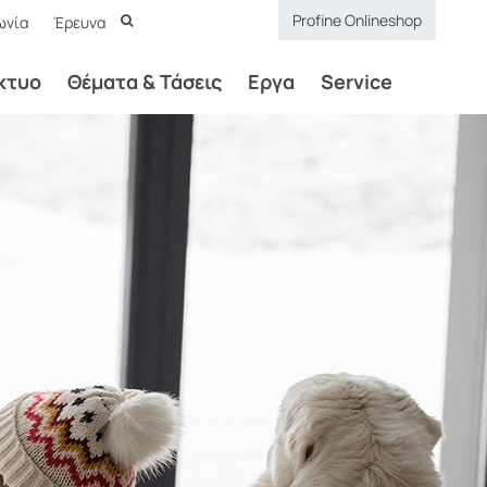
Profine Onlineshop
ωνία
Έρευνα
κτυο
Θέματα & Τάσεις
Εργα
Service