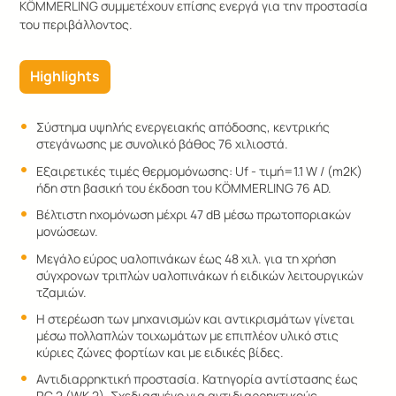
KÖMMERLING συμμετέχουν επίσης ενεργά για την προστασία
του περιβάλλοντος.
Highlights
Σύστημα υψηλής ενεργειακής απόδοσης, κεντρικής
στεγάνωσης με συνολικό βάθος 76 χιλιοστά.
Εξαιρετικές τιμές θερμομόνωσης: Uf - τιμή=1.1 W / (m2K)
ήδη στη βασική του έκδοση του KÖMMERLING 76 AD.
Βέλτιστη ηχομόνωση μέχρι 47 dB μέσω πρωτοποριακών
μονώσεων.
Μεγάλο εύρος υαλοπινάκων έως 48 χιλ. για τη χρήση
σύγχρονων τριπλών υαλοπινάκων ή ειδικών λειτουργικών
τζαμιών.
Η στερέωση των μηχανισμών και αντικρισμάτων γίνεται
μέσω πολλαπλών τοιχωμάτων με επιπλέον υλικό στις
κύριες ζώνες φορτίων και με ειδικές βίδες.
Αντιδιαρρηκτική προστασία. Κατηγορία αντίστασης έως
RC 2 (WK 2). Σχεδιασμένο για αντιδιαρρηκτικούς