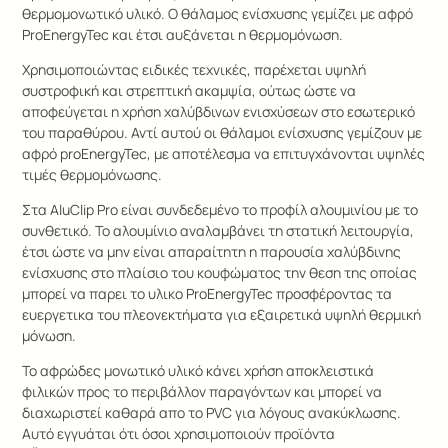
θερμομονωτικό υλικό. Ο θάλαμος ενίσχυσης γεμίζει με αφρό
ProEnergyTec και έτσι αυξάνεται η θερμομόνωση.
Χρησιμοποιώντας ειδικές τεχνικές, παρέχεται υψηλή
συστροφική και στρεπτική ακαμψία, ούτως ώστε να
αποφεύγεται η χρήση χαλύβδινων ενισχύσεων στο εσωτερικό
του παραθύρου. Αντί αυτού οι θάλαμοι ενίσχυσης γεμίζουν με
αφρό proEnergyTec, με αποτέλεσμα να επιτυγχάνονται υψηλές
τιμές θερμομόνωσης.
Στα AluClip Pro είναι συνδεδεμένο το προφίλ αλουμινίου με το
συνθετικό. Το αλουμίνιο αναλαμβάνει τη στατική λειτουργία,
έτσι ώστε να μην είναι απαραίτητη η παρουσία χαλύβδινης
ενίσχυσης στο πλαίσιο του κουφώματος την θεση της οποίας
μπορεί να παρει το υλικο ProEnergyTec προσφέροντας τα
ευεργετικα του πλεονεκτήματα για εξαιρετικά υψηλή θερμική
μόνωση.
Το αφρώδες μονωτικό υλικό κάνει χρήση αποκλειστικά
φιλικών προς το περιβάλλον παραγόντων και μπορεί να
διαχωριστεί καθαρά απο το PVC για λόγους ανακύκλωσης.
Αυτό εγγυάται ότι όσοι χρησιμοποιούν προϊόντα