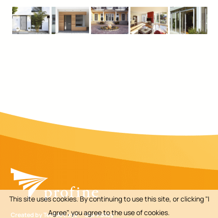
This site uses cookies. By continuing to use this site, or clicking "I
Agree", you agree to the use of cookies.
Created by TechArt.xyz
Our Policy