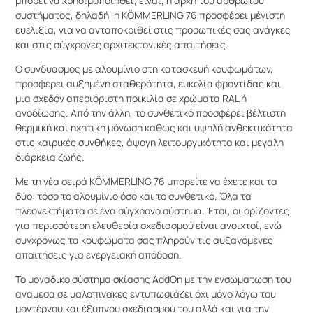
μπορεί να χρησιμοποιηθεί, είναι, η αρχή του αρθρωτού
συστήματος, δηλαδή, η KÖMMERLING 76 προσφέρει μέγιστη
ευελιξία, για να ανταποκριθεί στις προσωπικές σας ανάγκες
και στις σύγχρονες αρχιτεκτονικές απαιτήσεις.
Ο συνδυασμος με αλουμίνιο στη κατασκευή κουφωμάτων,
προσφερει αυξημένη σταθερότητα, ευκολία φροντίδας και
μια σχεδόν απεριόριστη ποικιλία σε χρώματα RAL ή
ανοδίωσης. Από την άλλη, το συνθετικό προσφέρει βέλτιστη
θερμική και ηχητική μόνωση καθώς και υψηλή ανθεκτικότητα
στις καιρικές συνθήκες, άψογη λειτουργικότητα και μεγάλη
διάρκεια ζωής.
Με τη νέα σειρά KÖMMERLING 76 μπορείτε να έχετε και τα
δύο: τόσο το αλουμίνιο όσο και το συνθετικό. Όλα τα
πλεονεκτήματα σε ένα σύγχρονο σύστημα. Έτσι, οι ορίζοντες
για περισσότερη ελευθερία σχεδιασμού είναι ανοιχτοί, ενώ
συγχρόνως τα κουφώματα σας πληρούν τις αυξανόμενες
απαιτήσεις για ενεργειακή απόδοση.
Το μοναδικο σύστημα σκίασης AddOn με την ενσωματωση του
αναμεσα σε υαλοπινακες εντυπωσιάζει όχι μόνο λόγω του
μοντέρνου και έξυπνου σχεδιασμού του αλλά και για την