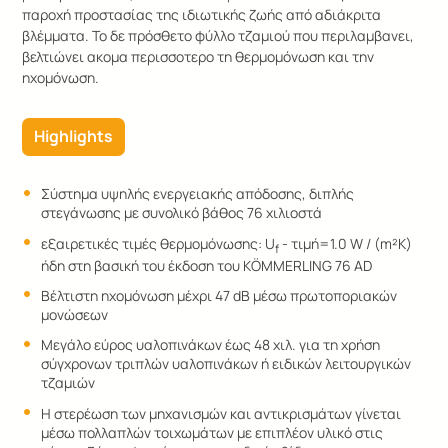
παροχή προστασίας της ιδιωτικής ζωής από αδιάκριτα
βλέμματα. Το δε πρόσθετο φύλλο τζαμιού που περιλαμβανει,
βελτιώνει ακομα περισσοτερο τη θερμομόνωση και την
ηχομόνωση.
Highlights
Σύστημα υψηλής ενεργειακής απόδοσης, διπλής
στεγάνωσης με συνολικό βάθος 76 χιλιοστά
εξαιρετικές τιμές θερμομόνωσης: U
- τιμή=1.0 W / (m²K)
f
ήδη στη βασική του έκδοση του KÖMMERLING 76 AD
Βέλτιστη ηχομόνωση μέχρι 47 dB μέσω πρωτοποριακών
μονώσεων
Μεγάλο εύρος υαλοπινάκων έως 48 χιλ. για τη χρήση
σύγχρονων τριπλών υαλοπινάκων ή ειδικών λειτουργικών
τζαμιών
Η στερέωση των μηχανισμών και αντικρισμάτων γίνεται
μέσω πολλαπλών τοιχωμάτων με επιπλέον υλικό στις